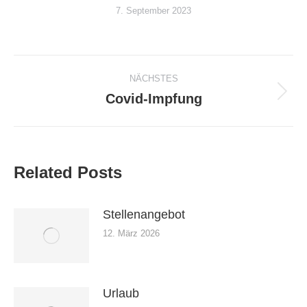
7. September 2023
Kommentarnavigation
NÄCHSTES
Covid-Impfung
Nächster
Beitrag:
Related Posts
Stellenangebot
12. März 2026
Urlaub