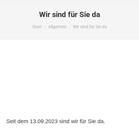
Wir sind für Sie da
Sie befinden sich hier:
Start
Allgemein
Wir sind für Sie da
Seit dem 13.09.2023 sind wir für Sie da.